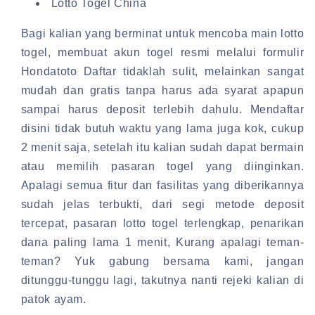
Lotto Togel China
Bagi kalian yang berminat untuk mencoba main lotto
togel, membuat akun togel resmi melalui formulir
Hondatoto Daftar tidaklah sulit, melainkan sangat
mudah dan gratis tanpa harus ada syarat apapun
sampai harus deposit terlebih dahulu. Mendaftar
disini tidak butuh waktu yang lama juga kok, cukup
2 menit saja, setelah itu kalian sudah dapat bermain
atau memilih pasaran togel yang diinginkan.
Apalagi semua fitur dan fasilitas yang diberikannya
sudah jelas terbukti, dari segi metode deposit
tercepat, pasaran lotto togel terlengkap, penarikan
dana paling lama 1 menit, Kurang apalagi teman-
teman? Yuk gabung bersama kami, jangan
ditunggu-tunggu lagi, takutnya nanti rejeki kalian di
patok ayam.