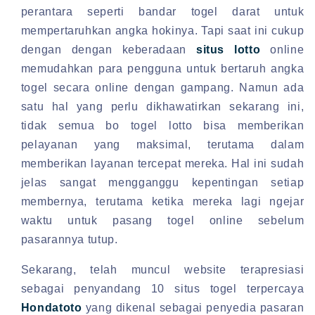
perantara seperti bandar togel darat untuk
mempertaruhkan angka hokinya. Tapi saat ini cukup
dengan dengan keberadaan
situs lotto
online
memudahkan para pengguna untuk bertaruh angka
togel secara online dengan gampang. Namun ada
satu hal yang perlu dikhawatirkan sekarang ini,
tidak semua bo togel lotto bisa memberikan
pelayanan yang maksimal, terutama dalam
memberikan layanan tercepat mereka. Hal ini sudah
jelas sangat mengganggu kepentingan setiap
membernya, terutama ketika mereka lagi ngejar
waktu untuk pasang togel online sebelum
pasarannya tutup.
Sekarang, telah muncul website terapresiasi
sebagai penyandang 10 situs togel terpercaya
Hondatoto
yang dikenal sebagai penyedia pasaran