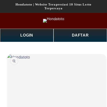
Skip to
Hondatoto | Website Terapresiasi 10 Situs Lotto
content
Terpercaya
LOGIN
DAFTAR
Skip to
product
information